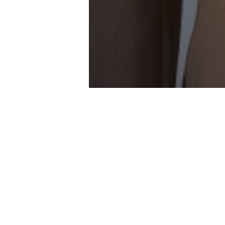
ACCU
C
- Décou