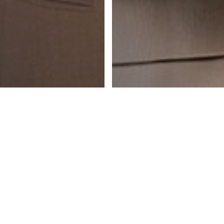
EIL
NOUS CONNAÎTRE
NOS PRODUITS
CO
opyright © 2024
EpauNova
- tous les droits sont réservés | By
brandbox agen
vrir -
- Déco