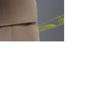
NTACT
cy
uvrir -