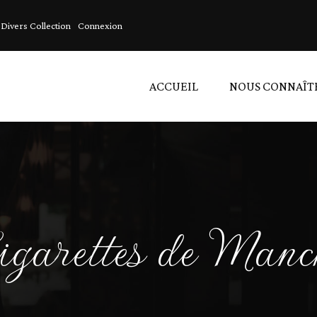
Divers Collection
Connexion
ACCUEIL
NOUS CONNAÎT
A
A
L
igarettes de Manc
D