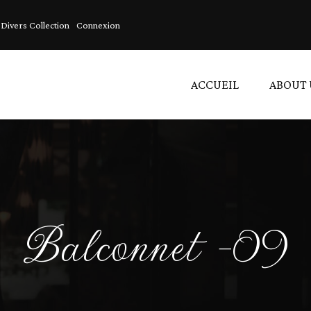
Divers Collection
Connexion
ACCUEIL
ABOUT 
C
A
L
Balconnet -09
V