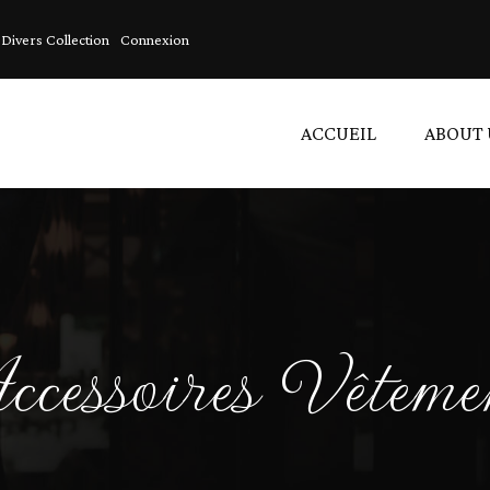
Divers Collection
Connexion
ACCUEIL
ABOUT 
C
A
L
cessoires Vêteme
V