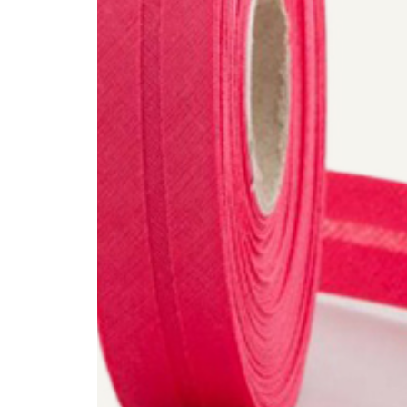
Exp
A