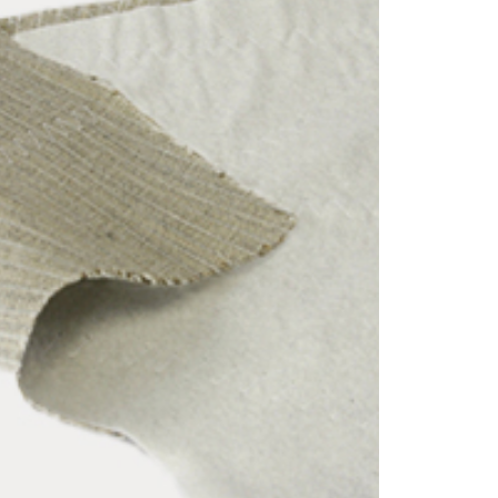
nce.
T