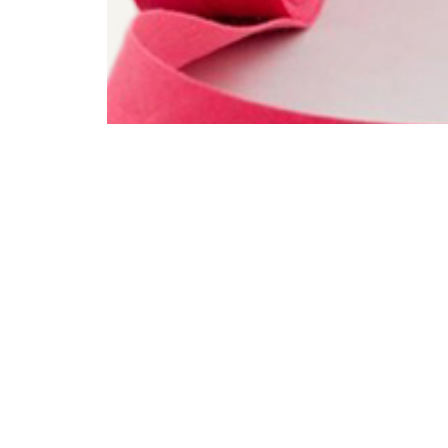
C
BIAS A FACON