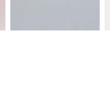
opyright © 2024
EpauNova
- tous les droits sont réservés | By
brandbox agen
PASSEPOILS