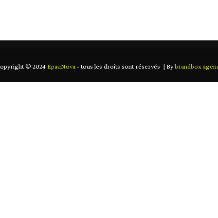
CCUEIL
ABOUT US
OUR PRODUCT
CONTAC
opyright © 2024
EpauNova
- tous les droits sont réservés | By
brandbox agen