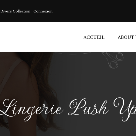
Divers Collection
Connexion
ACCUEIL
ABOUT 
C
A
L
Lingerie Push U
V