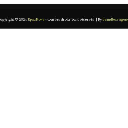
opyright © 2024
EpauNova
- tous les droits sont réservés | By
brandbox agen