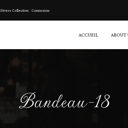
Divers Collection
Connexion
ACCUEIL
ABOUT 
C
A
L
Bandeau-18
V