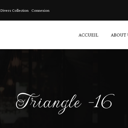
Divers Collection
Connexion
ACCUEIL
ABOUT 
C
A
L
Triangle -16
V