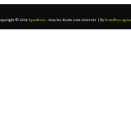
opyright © 2024
EpauNova
- tous les droits sont réservés | By
brandbox agen