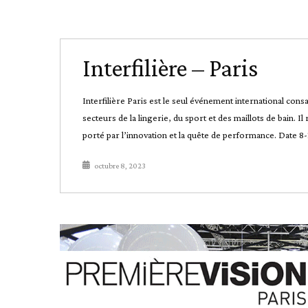
Interfilière – Paris
Interfilière Paris est le seul événement international con
secteurs de la lingerie, du sport et des maillots de bain. 
porté par l’innovation et la quête de performance. Date 
octubre 8, 2023