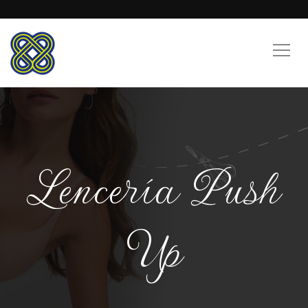
Lencería Push
Up