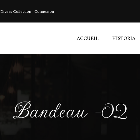
Divers Collection
Connexion
ACCUEIL
HISTORIA
Acces
Acces
Linge
Bandeau -02
Artíc