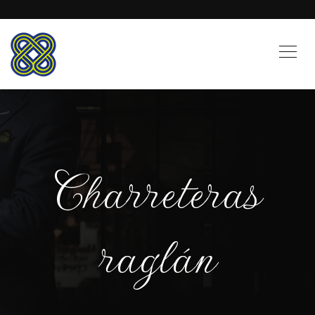
Charreteras
raglán