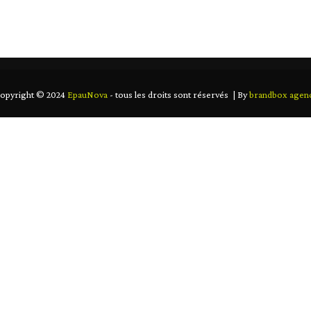
EIL
NOUS CONNAÎTRE
NOS PRODUITS
CO
opyright © 2024
EpauNova
- tous les droits sont réservés | By
brandbox agen