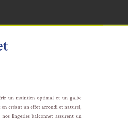
Plastrons
Balconnet
Sacs
Hausses De Ceinture
Bandeau
Toiles Feutres
Feutre Dessous De Col
Grandes Tailles
Baleine
et
Ganses
Comfort Bra Cup
Protège Armature
Eco Friendly Bracups
frir un maintien optimal et un galbe
 en créant un effet arrondi et naturel,
, nos lingeries balconnet assurent un