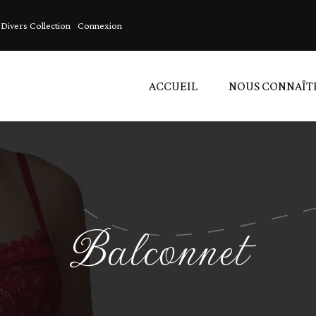
Divers Collection
Connexion
ACCUEIL
NOUS CONNAÎT
A
A
L
Balconnet
D