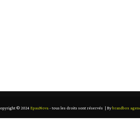
lorez la qualité qui fait toute la différe
EIL
NOUS CONNAÎTRE
NOS PRODUITS
CO
opyright © 2024
EpauNova
- tous les droits sont réservés | By
brandbox agen