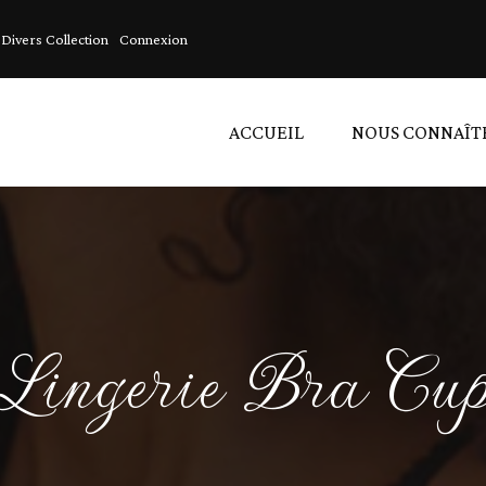
Divers Collection
Connexion
ACCUEIL
NOUS CONNAÎT
A
A
L
Lingerie Bra Cu
D