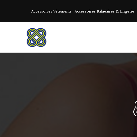
Accessoires Vêtements
Accessoires Balnéaires & Lingerie