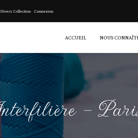
Divers Collection
Connexion
ACCUEIL
NOUS CONNAÎT
A
A
L
nterfilière – Par
D