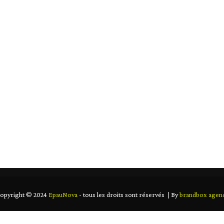
lorez la qualité qui fait toute la différe
EIL
NOUS CONNAÎTRE
NOS PRODUITS
CO
opyright © 2024
EpauNova
- tous les droits sont réservés | By
brandbox agen