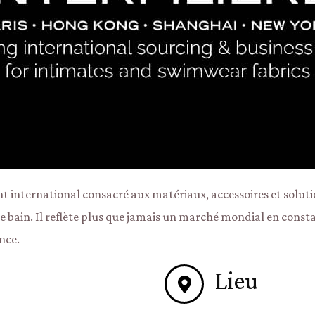
ent international consacré aux matériaux, accessoires et solut
 de bain. Il reflète plus que jamais un marché mondial en const
nce.
Lieu