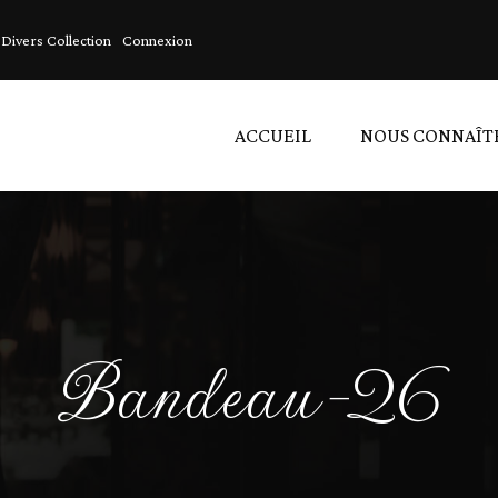
Divers Collection
Connexion
ACCUEIL
NOUS CONNAÎT
A
A
L
Bandeau-26
D