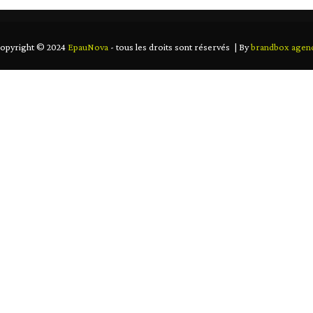
opyright © 2024
EpauNova
- tous les droits sont réservés | By
brandbox agen