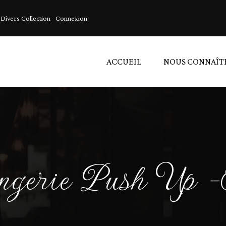
Divers Collection
Connexion
ACCUEIL
NOUS CONNAÎT
A
A
L
ngerie Push Up 
D