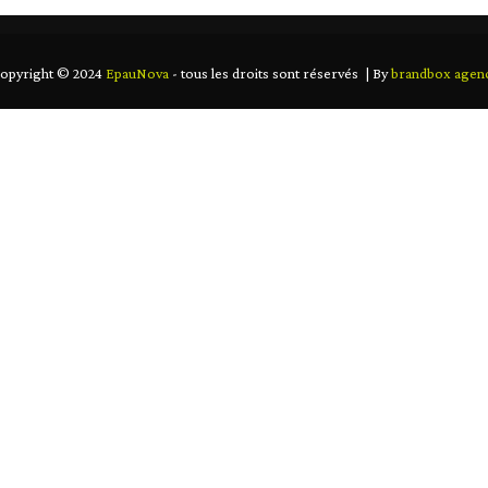
opyright © 2024
EpauNova
- tous les droits sont réservés | By
brandbox agen