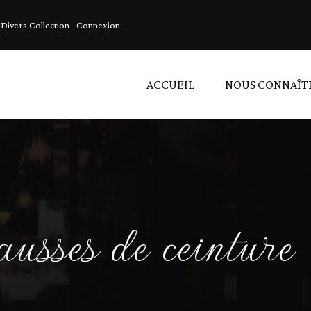
Divers Collection
Connexion
ACCUEIL
NOUS CONNAÎT
A
A
L
sses de ceinture
D