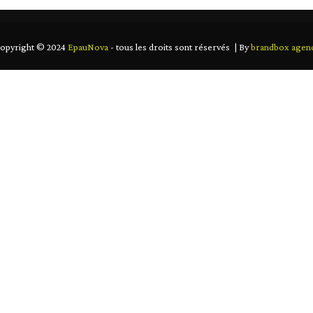
opyright © 2024
EpauNova
- tous les droits sont réservés | By
brandbox agen