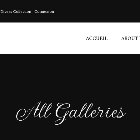
Divers Collection
Connexion
ACCUEIL
ABOUT 
C
A
L
All Galleries
V