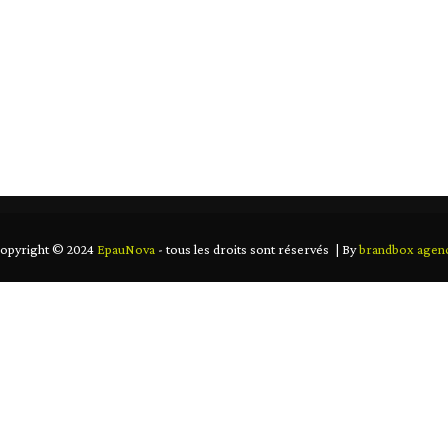
lorez la qualité qui fait toute la différe
CCUEIL
ABOUT US
OUR PRODUCT
CONTAC
opyright © 2024
EpauNova
- tous les droits sont réservés | By
brandbox agen