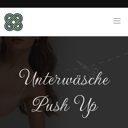
Unterwäsche
Push Up