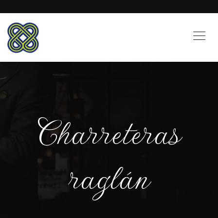
Charreteras
raglán