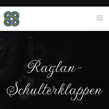
Raglan-
Schulterklappen