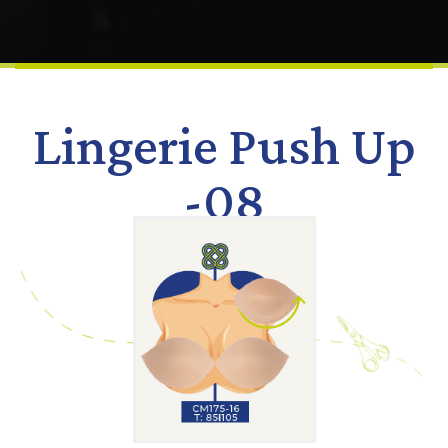
Lingerie Push Up
-08