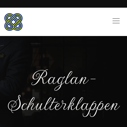
Raglan-
Schulterklappen