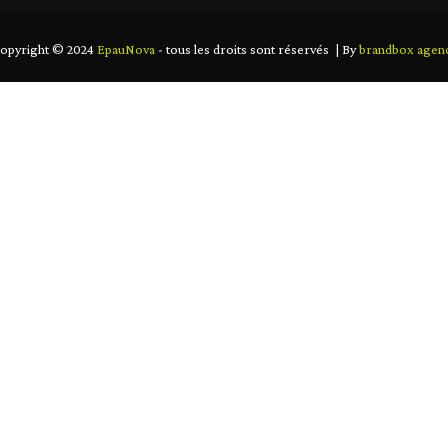
opyright © 2024
EpauNova
- tous les droits sont réservés | By
brandbox agen